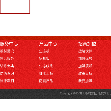
服务中心
产品中心
招商加盟
板材常识
生态板
战略伙伴
售后服务
家具板
加盟优势
装修宝典
生态线条
加盟须知
防伪查询
细木工板
政策支持
法律声明
配套产品
我要加盟
Copyright 2015 君王板材集团 版权所有。KingTi